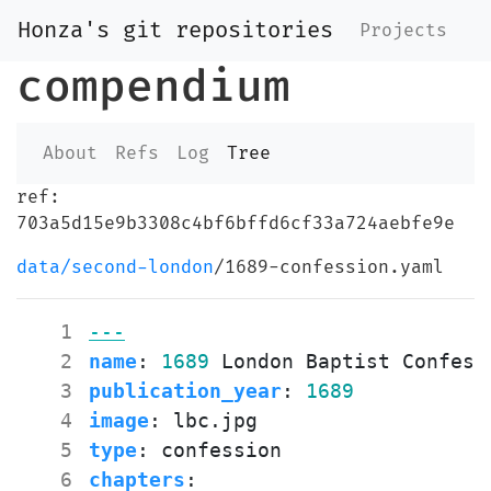
Honza's git repositories
Projects
compendium
About
Refs
Log
Tree
ref:
703a5d15e9b3308c4bf6bffd6cf33a724aebfe9e
data/second-london
/1689-confession.yaml
   1
---
   2
name
:
1689
London Baptist Confess
   3
publication_year
:
1689
   4
image
:
lbc.jpg
   5
type
:
confession
   6
chapters
: