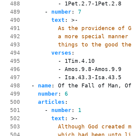
 488
- 
1Pet.2.7-1Pet.2.8
 489
- 
number
:
7
 490
text
:
>-
 491
 492
 493
          things to the good ther
 494
verses
:
 495
- 
1Tim.4.10
 496
- 
Amos.9.8-Amos.9.9
 497
- 
Isa.43.3-Isa.43.5
 498
- 
name
:
Of the Fall of Man, Of 
 499
number
:
6
 500
articles
:
 501
- 
number
:
1
 502
text
:
>-
 503
 504