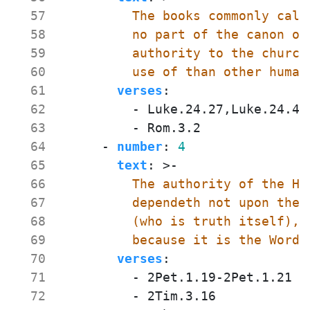
  57
  58
  59
  60
          use of than other human
  61
verses
:
  62
- 
Luke.24.27,Luke.24.44
  63
- 
Rom.3.2
  64
- 
number
:
4
  65
text
:
>-
  66
  67
  68
  69
          because it is the Word 
  70
verses
:
  71
- 
2Pet.1.19-2Pet.1.21
  72
- 
2Tim.3.16