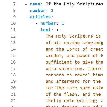
   7
- 
name
:
Of the Holy Scriptures
   8
number
:
1
   9
articles
:
  10
- 
number
:
1
  11
text
:
>-
  12
  13
  14
  15
  16
  17
  18
  19
  20
  21
  22