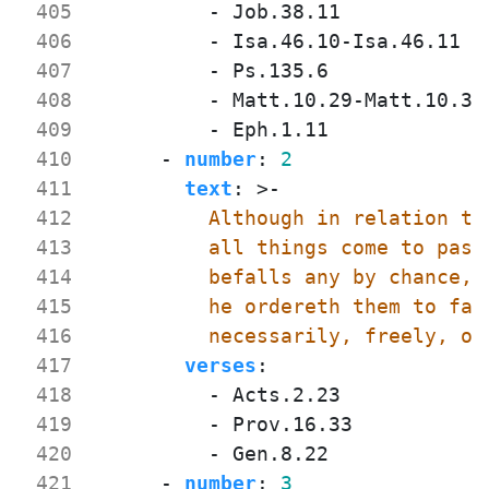
 405
- 
Job.38.11
 406
- 
Isa.46.10-Isa.46.11
 407
- 
Ps.135.6
 408
- 
Matt.10.29-Matt.10.31
 409
- 
Eph.1.11
 410
- 
number
:
2
 411
text
:
>-
 412
 413
 414
 415
 416
          necessarily, freely, or
 417
verses
:
 418
- 
Acts.2.23
 419
- 
Prov.16.33
 420
- 
Gen.8.22
 421
- 
number
:
3