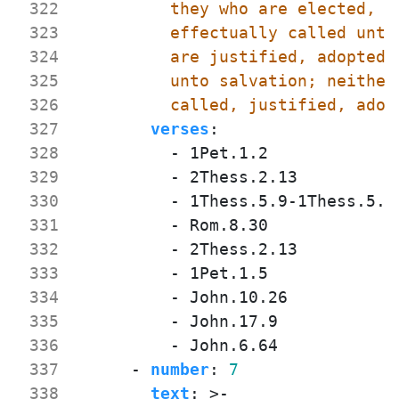
 322
 323
 324
 325
 326
          called, justified, adop
 327
verses
:
 328
- 
1Pet.1.2
 329
- 
2Thess.2.13
 330
- 
1Thess.5.9-1Thess.5.1
 331
- 
Rom.8.30
 332
- 
2Thess.2.13
 333
- 
1Pet.1.5
 334
- 
John.10.26
 335
- 
John.17.9
 336
- 
John.6.64
 337
- 
number
:
7
 338
text
:
>-