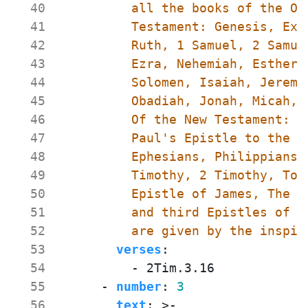
  40
  41
  42
  43
  44
  45
  46
  47
  48
  49
  50
  51
  52
          are given by the inspir
  53
verses
:
  54
- 
2Tim.3.16
  55
- 
number
:
3
  56
text
:
>-