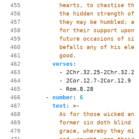
 455
 456
 457
 458
 459
 460
 461
          good.
 462
verses
:
 463
- 
2Chr.32.25-2Chr.32.26
 464
- 
2Cor.12.7-2Cor.12.9
 465
- 
Rom.8.28
 466
- 
number
:
6
 467
text
:
>-
 468
 469
 470