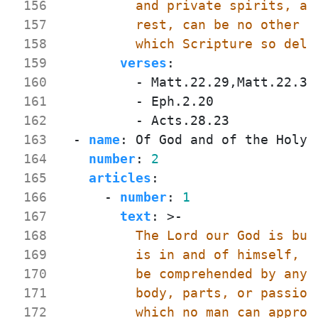
 156
 157
 158
          which Scripture so deli
 159
verses
:
 160
- 
Matt.22.29,Matt.22.31
 161
- 
Eph.2.20
 162
- 
Acts.28.23
 163
- 
name
:
Of God and of the Holy 
 164
number
:
2
 165
articles
:
 166
- 
number
:
1
 167
text
:
>-
 168
 169
 170
 171
 172