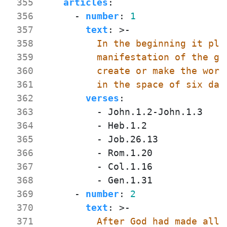
 355
articles
:
 356
- 
number
:
1
 357
text
:
>-
 358
 359
 360
 361
          in the space of six day
 362
verses
:
 363
- 
John.1.2-John.1.3
 364
- 
Heb.1.2
 365
- 
Job.26.13
 366
- 
Rom.1.20
 367
- 
Col.1.16
 368
- 
Gen.1.31
 369
- 
number
:
2
 370
text
:
>-
 371