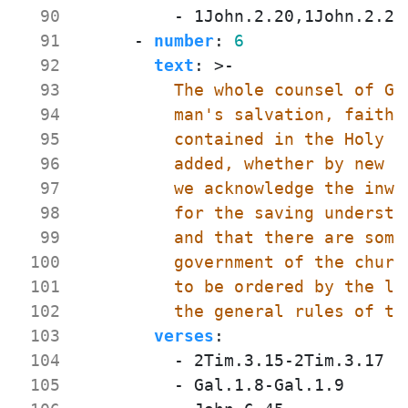
  90
- 
1John.2.20,1John.2.27
  91
- 
number
:
6
  92
text
:
>-
  93
  94
  95
  96
  97
  98
  99
 100
 101
 102
          the general rules of th
 103
verses
:
 104
- 
2Tim.3.15-2Tim.3.17
 105
- 
Gal.1.8-Gal.1.9