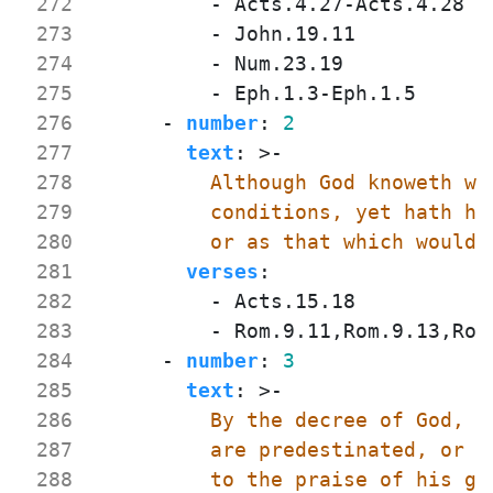
 272
- 
Acts.4.27-Acts.4.28
 273
- 
John.19.11
 274
- 
Num.23.19
 275
- 
Eph.1.3-Eph.1.5
 276
- 
number
:
2
 277
text
:
>-
 278
 279
 280
          or as that which would 
 281
verses
:
 282
- 
Acts.15.18
 283
- 
Rom.9.11,Rom.9.13,Rom
 284
- 
number
:
3
 285
text
:
>-
 286
 287
 288