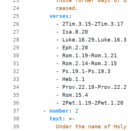
  23
  24
          ceased.
  25
verses
:
  26
- 
2Tim.3.15-2Tim.3.17
  27
- 
Isa.8.20
  28
- 
Luke.16.29,Luke.16.31
  29
- 
Eph.2.20
  30
- 
Rom.1.19-Rom.1.21
  31
- 
Rom.2.14-Rom.2.15
  32
- 
Ps.19.1-Ps.19.3
  33
- 
Heb.1.1
  34
- 
Prov.22.19-Prov.22.21
  35
- 
Rom.15.4
  36
- 
2Pet.1.19-2Pet.1.20
  37
- 
number
:
2
  38
text
:
>-
  39