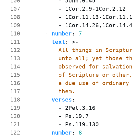
 106
- 
John.6.45
 107
- 
1Cor.2.9-1Cor.2.12
 108
- 
1Cor.11.13-1Cor.11.14
 109
- 
1Cor.14.26,1Cor.14.40
 110
- 
number
:
7
 111
text
:
>-
 112
 113
 114
 115
 116
 117
          them.
 118
verses
:
 119
- 
2Pet.3.16
 120
- 
Ps.19.7
 121
- 
Ps.119.130
 122
- 
number
:
8