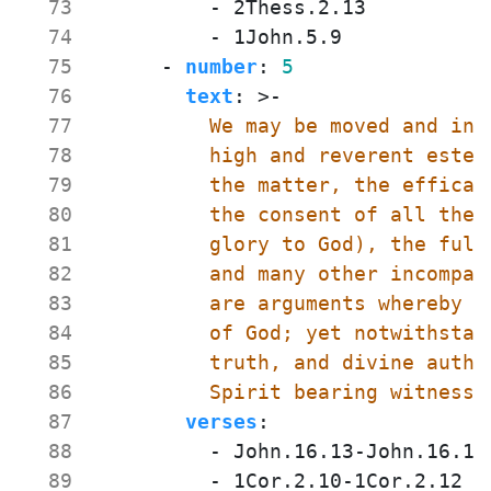
  73
- 
2Thess.2.13
  74
- 
1John.5.9
  75
- 
number
:
5
  76
text
:
>-
  77
  78
  79
  80
  81
  82
  83
  84
  85
  86
          Spirit bearing witness 
  87
verses
:
  88
- 
John.16.13-John.16.14
  89
- 
1Cor.2.10-1Cor.2.12