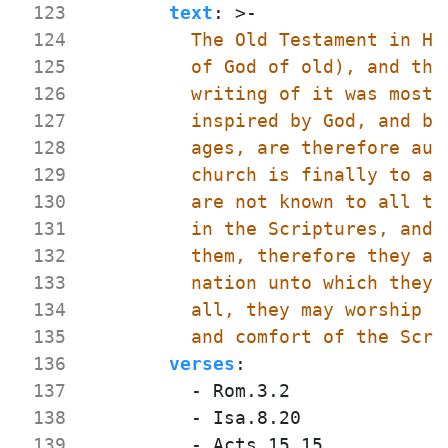
 123
text
:
>-
 124
 125
 126
 127
 128
 129
 130
 131
 132
 133
 134
 135
          and comfort of the Scri
 136
verses
:
 137
- 
Rom.3.2
 138
- 
Isa.8.20
 139
- 
Acts.15.15