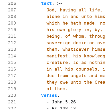
 206
text
:
>-
 207
 208
 209
 210
 211
 212
 213
 214
 215
 216
 217
 218
 219
          of them.
 220
verses
:
 221
- 
John.5.26
 222
- 
Ps.148.13