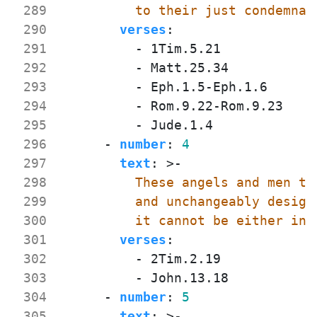
 289
          to their just condemnat
 290
verses
:
 291
- 
1Tim.5.21
 292
- 
Matt.25.34
 293
- 
Eph.1.5-Eph.1.6
 294
- 
Rom.9.22-Rom.9.23
 295
- 
Jude.1.4
 296
- 
number
:
4
 297
text
:
>-
 298
 299
 300
          it cannot be either inc
 301
verses
:
 302
- 
2Tim.2.19
 303
- 
John.13.18
 304
- 
number
:
5
 305
text
:
>-