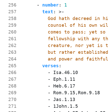
 256
- 
number
:
1
 257
text
:
>-
 258
 259
 260
 261
 262
 263
 264
          and power and faithfuln
 265
verses
:
 266
- 
Isa.46.10
 267
- 
Eph.1.11
 268
- 
Heb.6.17
 269
- 
Rom.9.15,Rom.9.18
 270
- 
Jas.1.13
 271
- 
1John.1.5