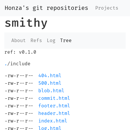
Honza's git repositories
Projects
smithy
About
Refs
Log
Tree
ref: v0.1.0
.
/include
-rw-r--r--
404.html
-rw-r--r--
500.html
-rw-r--r--
blob.html
-rw-r--r--
commit.html
-rw-r--r--
footer.html
-rw-r--r--
header.html
-rw-r--r--
index.html
-rw-r--r--
log.html