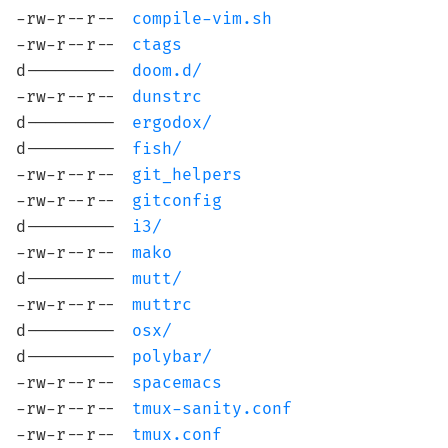
-rw-r--r--
compile-vim.sh
-rw-r--r--
ctags
d---------
doom.d/
-rw-r--r--
dunstrc
d---------
ergodox/
d---------
fish/
-rw-r--r--
git_helpers
-rw-r--r--
gitconfig
d---------
i3/
-rw-r--r--
mako
d---------
mutt/
-rw-r--r--
muttrc
d---------
osx/
d---------
polybar/
-rw-r--r--
spacemacs
-rw-r--r--
tmux-sanity.conf
-rw-r--r--
tmux.conf