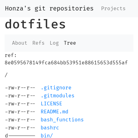
Honza's git repositories
Projects
dotfiles
About
Refs
Log
Tree
ref:
8e0595678149fca684bb53951e88615653d555af
/
-rw-r--r--
.gitignore
-rw-r--r--
.gitmodules
-rw-r--r--
LICENSE
-rw-r--r--
README.md
-rw-r--r--
bash_functions
-rw-r--r--
bashrc
d---------
bin/